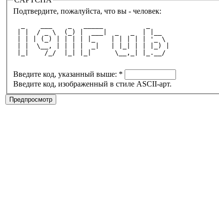
Подтвердите, пожалуйста, что вы - человек:
  _    ___    _   _____           _     
 | |  / _ \  (_) |  ___|  _   _  | |__  
 | | | (_) | | | | |_    | | | | | '_ \ 
 | |  \__, | | | |  _|   | |_| | | |_) |
 |_|    /_/  |_| |_|      \__,_| |_.__/ 
Введите код, указанный выше:
*
Введите код, изображенный в стиле ASCII-арт.