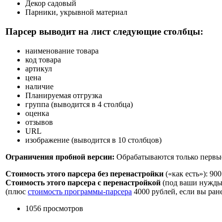
Декор садовый
Парники, укрывной материал
Парсер выводит на лист следующие столбцы:
наименование товара
код товара
артикул
цена
наличие
Планируемая отгрузка
группа (выводится в 4 столбца)
оценка
отзывов
URL
изображение (выводится в 10 столбцов)
Ограничения пробной версии:
Обрабатываются только первые 
Стоимость этого парсера без перенастройки
(«как есть»):
900
Стоимость этого парсера c перенастройкой
(под ваши нужды
(плюс
стоимость программы-парсера
4000 рублей
, если вы ран
1056 просмотров