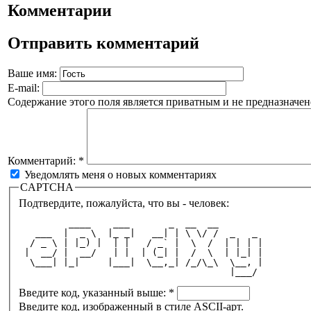
Комментарии
Отправить комментарий
Ваше имя:
E-mail:
Содержание этого поля является приватным и не предназначено
Комментарий:
*
Уведомлять меня о новых комментариях
CAPTCHA
Подтвердите, пожалуйста, что вы - человек:
         ____    ___       _  __  __        
   ___  |  _ \  |_ _|   __| | \ \/ /  _   _ 
  / _ \ | |_) |  | |   / _` |  \  /  | | | |
 |  __/ |  __/   | |  | (_| |  /  \  | |_| |
  \___| |_|     |___|  \__,_| /_/\_\  \__, |
                                      |___/ 
Введите код, указанный выше:
*
Введите код, изображенный в стиле ASCII-арт.