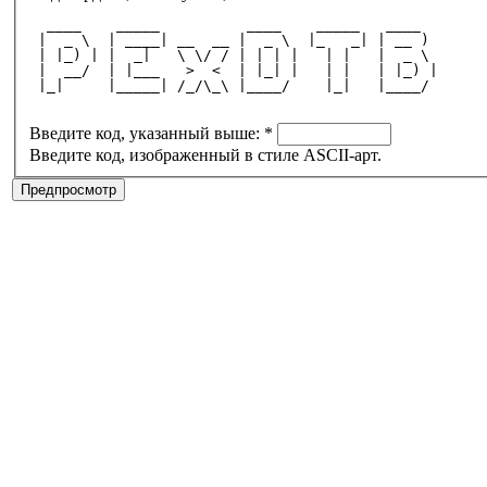
  ____    _____          ____    _____   ____  
 |  _ \  | ____| __  __ |  _ \  |_   _| | __ ) 
 | |_) | |  _|   \ \/ / | | | |   | |   |  _ \ 
 |  __/  | |___   >  <  | |_| |   | |   | |_) |
 |_|     |_____| /_/\_\ |____/    |_|   |____/ 
Введите код, указанный выше:
*
Введите код, изображенный в стиле ASCII-арт.