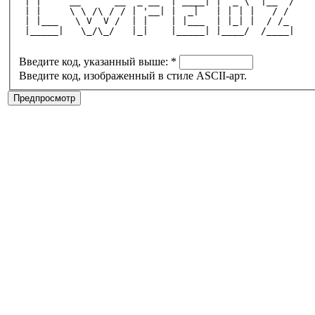
 | |     __      __  _ __  | ____| |  _ \  |__  /
 | |     \ \ /\ / / | '__| |  _|   | | | |   / / 
 | |___   \ V  V /  | |    | |___  | |_| |  / /_ 
 |_____|   \_/\_/   |_|    |_____| |____/  /____|
Введите код, указанный выше:
*
Введите код, изображенный в стиле ASCII-арт.