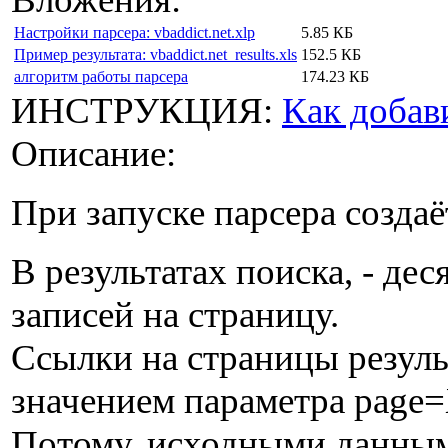
Настройки парсера: vbaddict.net.xlp
5.85 КБ
Пример результата: vbaddict.net_results.xls
152.5 КБ
алгоритм работы парсера
174.23 КБ
ИНСТРУКЦИЯ:
Как добав
Описание:
При запуске парсера создаё
В результатах поиска, - де
записей на страницу.
Ссылки на страницы резуль
значением параметра page
Потому, исходными данными