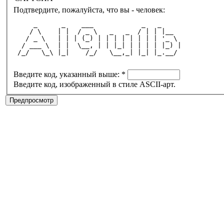
Подтвердите, пожалуйста, что вы - человек:
     _      _    ___            _   _     
    / \    | |  / _ \   _   _  / | | |__  
   / _ \   | | | (_) | | | | | | | | '_ \ 
  / ___ \  | |  \__, | | |_| | | | | |_) |
 /_/   \_\ |_|    /_/   \__,_| |_| |_.__/ 
Введите код, указанный выше:
*
Введите код, изображенный в стиле ASCII-арт.