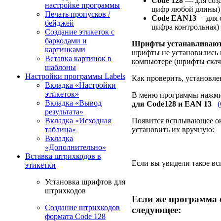
Code 128
— для созд
настройке программы
цифр любой длины)
Печать пропусков /
Code EAN13
— для 
бейджей
цифра контрольная)
Создание этикеток с
баркодами и
Шрифты устанавливаютс
картинками
шрифты не установились и
Вставка картинок в
компьютере (шрифты скач
шаблоны
Настройки программы Labels
Как проверить, установл
Вкладка «Настройки
этикеток»
В меню программы нажм
Вкладка «Вывод
для Code128 и EAN 13
результата»
Вкладка «Исходная
Появится всплывающее ок
таблица»
установить их вручную:
Вкладка
«Дополнительно»
Вставка штрихкодов в
Если вы увидели такое вс
этикетки
Установка шрифтов для
штрихкодов
Если же программа 
Создание штрихкодов
следующее:
формата Code 128