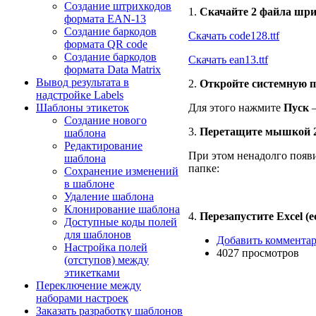
Создание штрихкодов
1.
Скачайте 2 файла шр
формата EAN-13
Создание баркодов
Скачать code128.ttf
формата QR code
Создание баркодов
Скачать ean13.ttf
формата Data Matrix
Вывод результата в
2.
Откройте системную 
надстройке Labels
Шаблоны этикеток
Для этого нажмите
Пуск
Создание нового
3.
Перетащите мышкой 2 с
шаблона
Редактирование
При этом ненадолго появ
шаблона
папке:
Сохранение изменений
в шаблоне
Удаление шаблона
Клонирование шаблона
4.
Перезапустите Excel (
Доступные коды полей
для шаблонов
Добавить коммента
Настройка полей
4027 просмотров
(отступов) между
этикетками
Переключение между
наборами настроек
Заказать разработку шаблонов