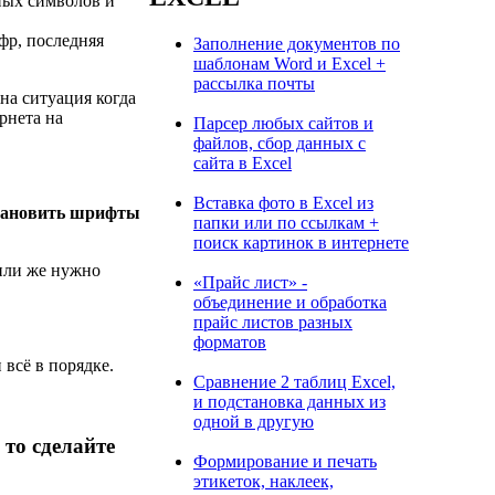
ных символов и
фр, последняя
Заполнение документов по
шаблонам Word и Excel +
рассылка почты
на ситуация когда
рнета на
Парсер любых сайтов и
файлов, сбор данных с
сайта в Excel
Вставка фото в Excel из
тановить шрифты
папки или по ссылкам +
поиск картинок в интернете
 или же нужно
«Прайс лист» -
объединение и обработка
прайс листов разных
форматов
всё в порядке.
Сравнение 2 таблиц Excel,
и подстановка данных из
одной в другую
то сделайте
Формирование и печать
этикеток, наклеек,