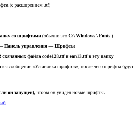
ифта
(с расширением .ttf)
папку со шрифтами
(обычно это
C:\ Windows \ Fonts
)
—
Панель управления
—
Шрифты
качанных файла code128.ttf и ean13.ttf в эту папку
ится сообщение «Установка шрифтов», после чего шрифты будут 
если он запущен)
, чтобы он увидел новые шрифты.
рий