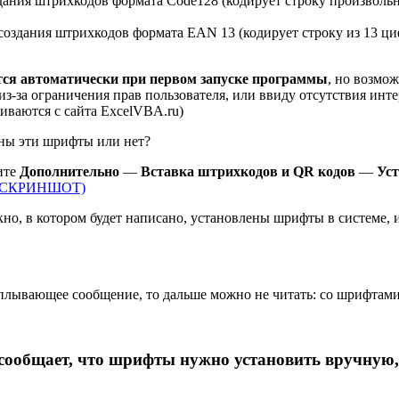
ания штрихкодов формата Code128 (кодирует строку произволь
создания штрихкодов формата EAN 13 (кодирует строку из 13 ци
я автоматически при первом запуске программы
, но возмож
з-за ограничения прав пользователя, или ввиду отсутствия инте
иваются с сайта ExcelVBA.ru)
ены эти шрифты или нет?
ите
Дополнительно
—
Вставка штрихкодов и QR кодов
—
Ус
(СКРИНШОТ)
но, в котором будет написано, установлены шрифты в системе,
плывающее сообщение, то дальше можно не читать: со шрифтами 
сообщает, что шрифты нужно установить вручную, 