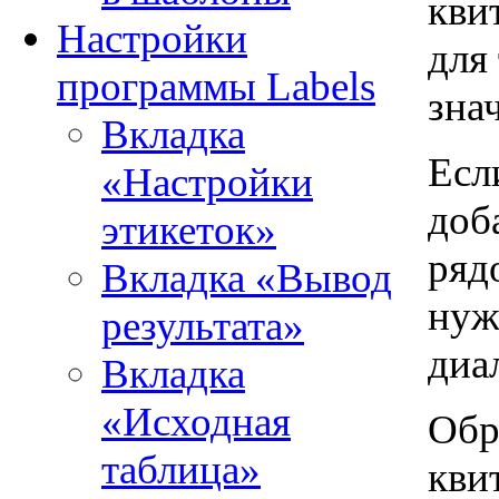
кви
Настройки
для
программы Labels
зна
Вкладка
Есл
«Настройки
доб
этикеток»
ряд
Вкладка «Вывод
нуж
результата»
диа
Вкладка
«Исходная
Обр
таблица»
кви