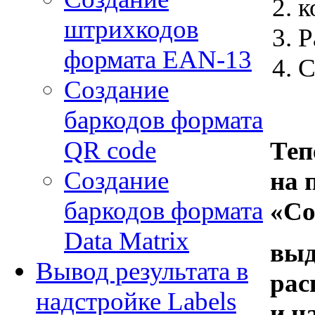
к
штрихкодов
Р
формата EAN-13
С
Создание
баркодов формата
QR code
Теп
Создание
на 
баркодов формата
«Со
Data Matrix
выд
Вывод результата в
рас
надстройке Labels
и н