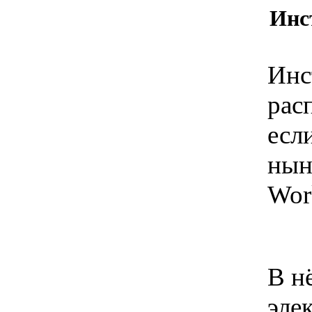
Инс
Инс
рас
есл
нын
Wor
В н
эле