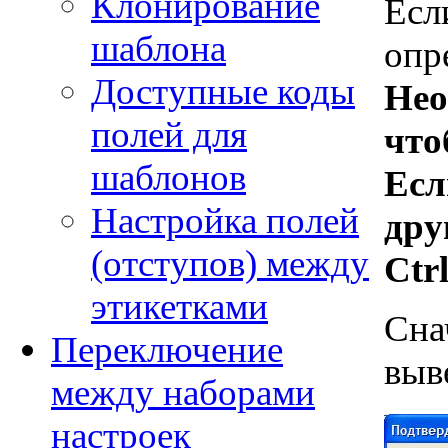
Клонирование
Есл
шаблона
опр
Доступные коды
Нео
полей для
что
шаблонов
Есл
Настройка полей
дру
(отступов) между
Ctr
этикетками
Сна
Переключение
выв
между наборами
настроек