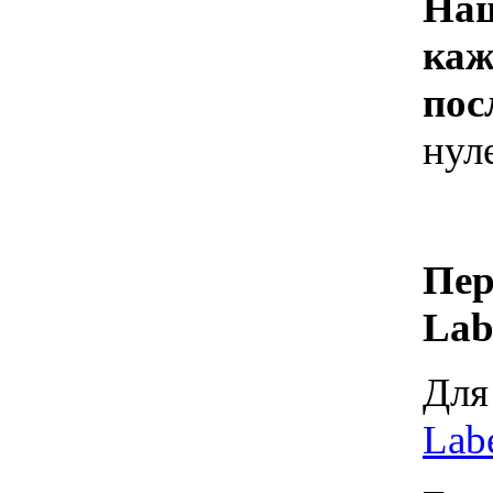
Наш
каж
пос
нул
Пер
Lab
Для
Labe