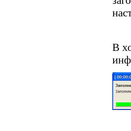
заг
нас
В х
инф