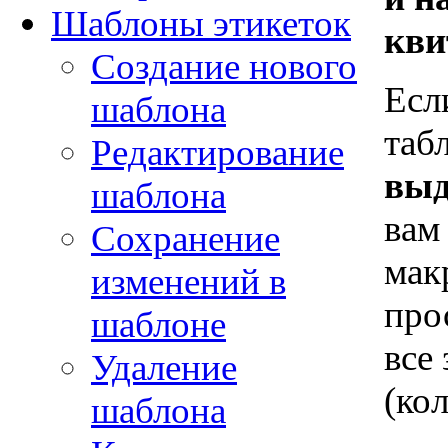
Шаблоны этикеток
кви
Создание нового
Есл
шаблона
таб
Редактирование
выд
шаблона
вам
Сохранение
мак
изменений в
про
шаблоне
все
Удаление
(ко
шаблона