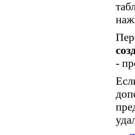
таб
наж
Пер
соз
- п
Есл
доп
пре
уда