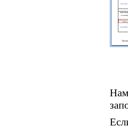
Нам
зап
Есл