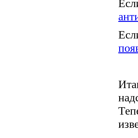
Есл
ант
Есл
поя
Ита
над
Теп
изв