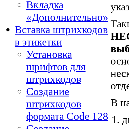
Вкладка
ука
«Дополнительно»
Так
Вставка штрихкодов
НЕС
в этикетки
выб
Установка
осн
шрифтов для
нес
штрихкодов
отд
Создание
В н
штрихкодов
формата Code 128
д
Создание