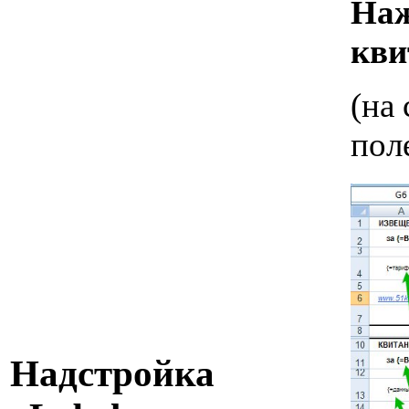
Наж
кви
(на
пол
Надстройка