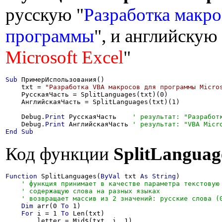
русскую "
Разработка макро
программы
", и английскую 
Microsoft Excel
"
Sub
 ПримерИспользования()

    txt = 
"Разработка VBA макросов для программы Micro
    РусскаяЧасть = SplitLanguages(txt)(0)

    АнглийскаяЧасть = SplitLanguages(txt)(1)

    Debug.
Print
 РусскаяЧасть    
    Debug.
Print
 АнглийскаяЧасть 
End
Sub
Код функции
SplitLanguag
Function
 SplitLanguages(
ByVal
 txt 
As
String
)

Dim
 arr(0 
To
 1)

For
 i = 1 
To
 Len(txt)

        letter = Mid$(txt, i, 1)
