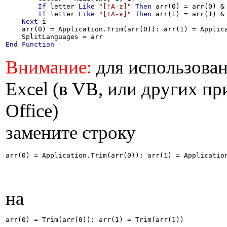
If
 letter 
Like
"[!A-z]"
Then
 arr(0) = arr(0) & 
If
 letter 
Like
"[!А-я]"
Then
 arr(1) = arr(1) & 
Next
 i

    arr(0) = Application.Trim(arr(0)): arr(1) = Applica
End
Function
Внимание:
для использован
Excel (в VB, или других п
Office)
замените строку
arr(0) = Application.Trim(arr(0)): arr(1) = Applicatio
на
arr(0) = Trim(arr(0)): arr(1) = Trim(arr(1))