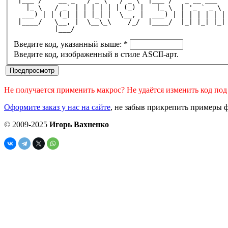
 |___ /    __ _   / _ \   / _ \  |___ /   _ __ ___  
   |_ \   / _` | | | | | | (_) |   |_ \  | '_ ` _ \ 
  ___) | | (_| | | |_| |  \__, |  ___) | | | | | | |
 |____/   \__, |  \__\_\    /_/  |____/  |_| |_| |_|
          |___/                                     
Введите код, указанный выше:
*
Введите код, изображенный в стиле ASCII-арт.
Не получается применить макрос? Не удаётся изменить код по
Оформите заказ у нас на сайте
, не забыв прикрепить примеры ф
© 2009-2025
Игорь Вахненко