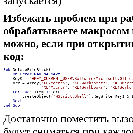
запускается)
Избежать проблем при ра
обрабатываете макросом 
можно, если при открыти
код:
Sub
 DeleteFileBlock()

On
Error
Resume
Next
    Key$ = 
"HKEY_CURRENT_USER\Software\Microsoft\Offic
    arr = Array(
"XL2Macros"
, 
"XL2Worksheets"
, 
"XL3Macr
"XL4Macros"
, 
"XL4Workbooks"
, 
"XL4Works
For
Each
 Item 
In
 arr

        CreateObject(
"WScript.Shell"
).RegWrite Key$ & 
Next
End
Sub
Достаточно поместить вызо
будут сниматься при каждо