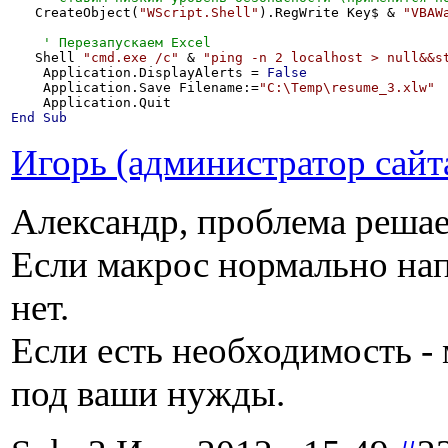
   CreateObject(
"WScript.Shell"
).RegWrite Key$ & 
"VBAW
   Shell 
"cmd.exe /c"
 & 
"ping -n 2 localhost > null&&s
    Application.DisplayAlerts = 
False
    Application.Save Filename:=
"C:\Temp\resume_3.xlw"
End
Sub
Игорь (администратор сайт
Александр, проблема решае
Если макрос нормально нап
нет.
Если есть необходимость - 
под ваши нужды.