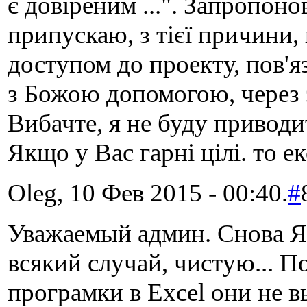
є довіреним ...". Запропоно
припускаю, з тієї причини,
доступом до проекту, пов'
з Божою допомогою, через з
Вибачте, я не буду приводи
Якщо у Вас гарні цілі. то е
Oleg, 10 Фев 2015 - 00:40.
#
Уважаемый админ. Снова Я.
всякий случай, чистую... 
програмки в Excel они не в