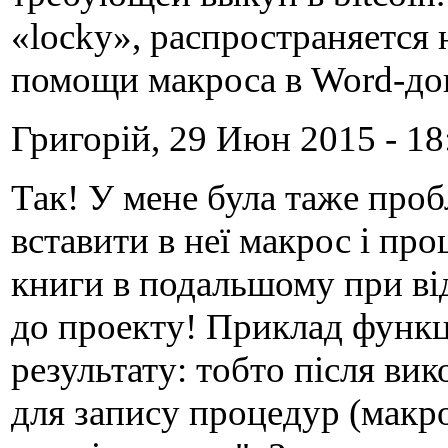
«locky», распространяется
помощи макроса в Word-док
Григорій, 29 Июн 2015 - 18
Так! У мене була таже про
вставити в неї макрос і п
книги в подальшому при ві
до проекту! Приклад функц
результату: тобто після ви
для запису процедур (макр