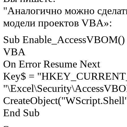
"Аналогично можно сделат
модели проектов VBA»:
Sub Enable_AccessVBOM() 
VBA
On Error Resume Next
Key$ = "HKEY_CURRENT_USE
"\Excel\Security\AccessVB
CreateObject("WScript.She
End Sub