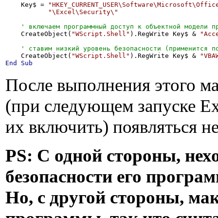
    Key$ = 
"HKEY_CURRENT_USER\Software\Microsoft\Offic
"\Excel\Security\"
    CreateObject(
"WScript.Shell"
).RegWrite Key$ & 
"Acc
    CreateObject(
"WScript.Shell"
).RegWrite Key$ & 
"VBA
End
Sub
После выполнения этого ма
(при следующем запуске Ex
их включить) появляться не
PS: C одной стороны, нех
безопасности его програм
Но, с другой стороны, ма