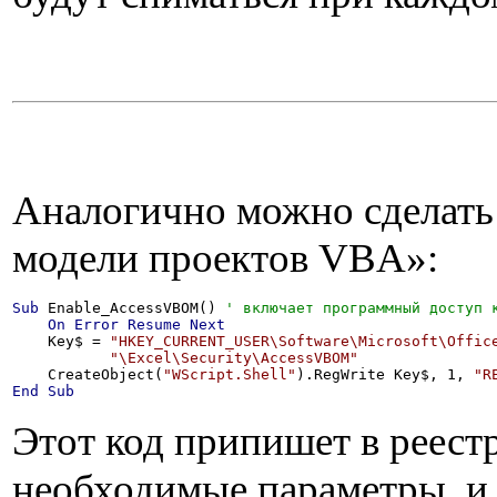
Аналогично можно сделать
модели проектов VBA»:
Sub
 Enable_AccessVBOM() 
On
Error
Resume
Next
    Key$ = 
"HKEY_CURRENT_USER\Software\Microsoft\Offic
"\Excel\Security\AccessVBOM"
    CreateObject(
"WScript.Shell"
).RegWrite Key$, 1, 
"R
End
Sub
Этот код припишет в реестр
необходимые параметры, и