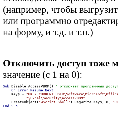
(например, чтобы выгрузит
или программно отредактир
на форму, и т.д. и т.п.)
Отключить доступ тоже 
значение (с 1 на 0):
Sub
 Disable_AccessVBOM() 
On
Error
Resume
Next
    Key$ = 
"HKEY_CURRENT_USER\Software\Microsoft\Offic
"\Excel\Security\AccessVBOM"
    CreateObject(
"WScript.Shell"
).RegWrite Key$, 0, 
"R
End
Sub