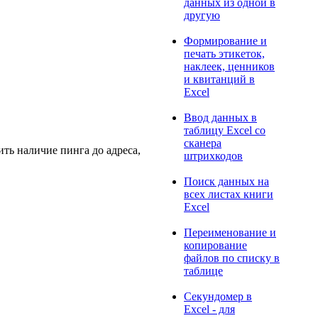
данных из одной в
другую
Формирование и
печать этикеток,
наклеек, ценников
и квитанций в
Excel
Ввод данных в
таблицу Excel со
сканера
ть наличие пинга до адреса,
штрихкодов
Поиск данных на
всех листах книги
Excel
Переименование и
копирование
файлов по списку в
таблице
Секундомер в
Excel - для