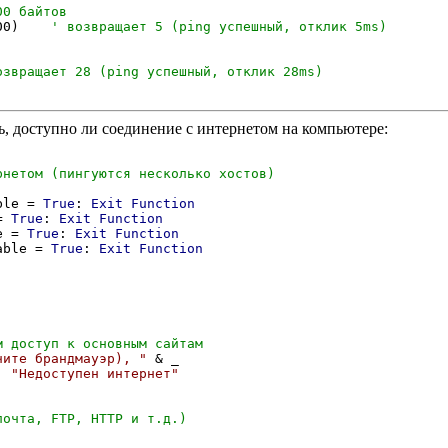
00)    
ь, доступно ли соединение с интернетом на компьютере:
ble = 
True
: 
Exit
Function
= 
True
: 
Exit
Function
e = 
True
: 
Exit
Function
able = 
True
: 
Exit
Function
чите брандмауэр), "
 & _

, 
"Недоступен интернет"