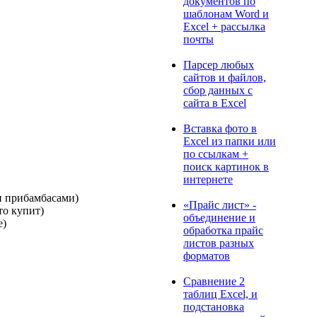
документов по
шаблонам Word и
Excel + рассылка
почты
Парсер любых
сайтов и файлов,
сбор данных с
сайта в Excel
Вставка фото в
Excel из папки или
по ссылкам +
поиск картинок в
интернете
ми прибамбасами)
«Прайс лист» -
то купит)
объединение и
е)
обработка прайс
листов разных
форматов
Сравнение 2
таблиц Excel, и
подстановка