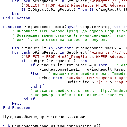
For
Each
 oPingResult 
In
 GetObject(
"winmgmts://./ro
        (
"SELECT * FROM Win32_PingStatus WHERE Address
If
 IsObject(oPingResult) 
Then
If
 oPingResult.S
Next
End
Function
Function
 PingResponseTimeEx(
ByVal
 ComputerName$, 
Optio
Dim
 oPingResult 
As
Variant
: PingResponseTimeEx = -
For
Each
 oPingResult 
In
 GetObject(
"winmgmts://./ro
        (
"SELECT * FROM Win32_PingStatus WHERE Address
If
 IsObject(oPingResult) 
Then
If
 oPingResult.StatusCode = 0 
Then
                PingResponseTimeEx = oPingResult.Respon
Else
                Debug.
Print
"Ошибка ICMP запроса к адр
                            BufferSize & 
"): "
 & 
"Код 
End
If
End
If
Next
End
Function
Ну и, как обычно, пример использования:
Sub
 ПримерИспользованияPingResponseTimeEx()
