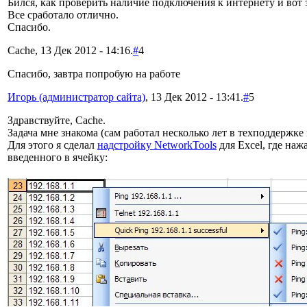
Бился, как проверить наличие подключения к интернету и вот 
Все сработало отлично.
Спасибо.
Cache, 13 Дек 2012 - 14:16.
#
4
Спасибо, завтра попробую на работе
Игорь (администратор сайта)
, 13 Дек 2012 - 13:41.
#
5
Здравствуйте, Cache.
Задача мне знакома (сам работал несколько лет в техподдержке
Для этого я сделал
надстройку NetworkTools
для Excel, где на
введенного в ячейку: