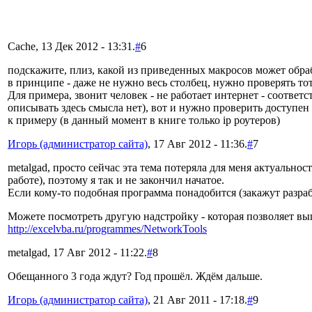
Cache, 13 Дек 2012 - 13:31.
#
6
подскажите, плиз, какой из приведенных макросов может обра
в принципе - даже не нужно весь столбец, нужно проверять тот
Для примера, звонит человек - не работает интернет - соответ
описывать здесь смысла нет), вот и нужно проверить доступен л
к примеру (в данный момент в книге только ip роутеров)
Игорь (администратор сайта)
, 17 Авг 2012 - 11:36.
#
7
metalgad, просто сейчас эта тема потеряла для меня актуально
работе), поэтому я так и не закончил начатое.
Если кому-то подобная программа понадобится (закажут разраб
Можете посмотреть другую надстройку - которая позволяет вы
http://excelvba.ru/programmes/NetworkTools
metalgad, 17 Авг 2012 - 11:22.
#
8
Обещанного 3 года ждут? Год прошёл. Ждём дальше.
Игорь (администратор сайта)
, 21 Авг 2011 - 17:18.
#
9