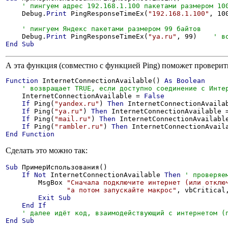
    Debug.
Print
 PingResponseTimeEx(
"192.168.1.100"
, 10
    Debug.
Print
 PingResponseTimeEx(
"ya.ru"
, 99)    
End
Sub
А эта функция (совместно с функцией Ping) поможет проверит
Function
 InternetConnectionAvailable() 
As
Boolean
    InternetConnectionAvailable = 
False
If
 Ping(
"yandex.ru"
) 
Then
 InternetConnectionAvaila
If
 Ping(
"ya.ru"
) 
Then
 InternetConnectionAvailable 
If
 Ping(
"mail.ru"
) 
Then
 InternetConnectionAvailabl
If
 Ping(
"rambler.ru"
) 
Then
 InternetConnectionAvail
End
Function
Сделать это можно так:
Sub
 ПримерИспользования()

If
Not
 InternetConnectionAvailable 
Then
        MsgBox 
"Сначала подключите интернет (или отклю
"а потом запускайте макрос"
, vbCritical
Exit
Sub
End
If
End
Sub