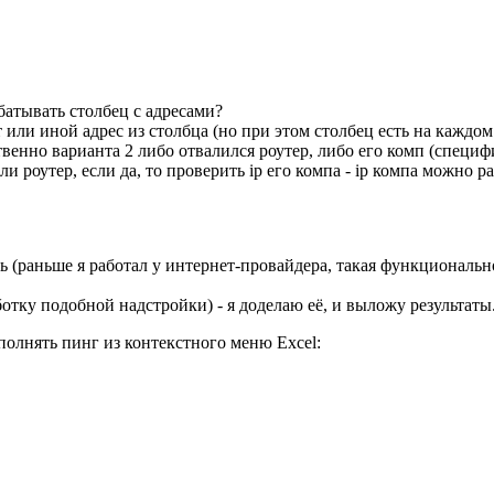
батывать столбец с адресами?
 или иной адрес из столбца (но при этом столбец есть на каждом
ственно варианта 2 либо отвалился роутер, либо его комп (специ
и роутер, если да, то проверить ip его компа - ip компа можно 
сть (раньше я работал у интернет-провайдера, такая функциональ
отку подобной надстройки) - я доделаю её, и выложу результаты
полнять пинг из контекстного меню Excel: