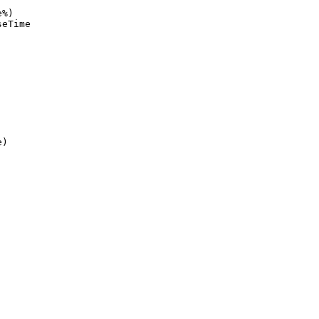
%)

eTime

)
