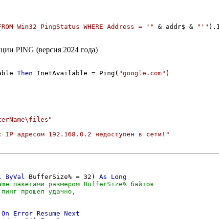
FROM Win32_PingStatus WHERE Address = '"
 & addr$ & 
"'"
ции PING (версия 2024 года)
able 
Then
 InetAvailable = Ping(
"google.com"
terName\files"
с IP адресом 192.168.0.2 недоступен в сети!"
l
ByVal
 BufferSize% = 32) 
As
Long
 
On
Error
Resume
Next