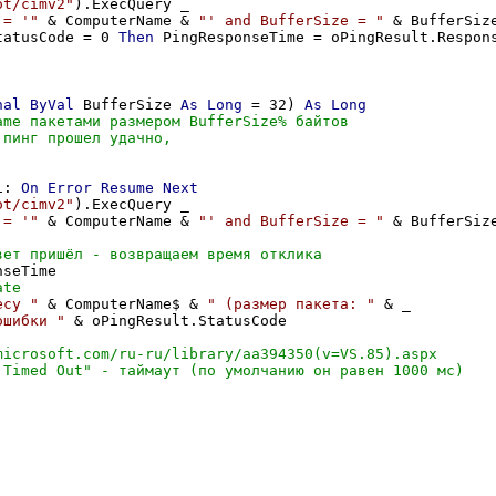
ot/cimv2"
).ExecQuery _

 = '"
 & ComputerName & 
"' and BufferSize = "
 & BufferSize
tatusCode = 0 
Then
 PingResponseTime = oPingResult.Respons
nal
ByVal
 BufferSize 
As
Long
 = 32) 
As
Long
1: 
On
Error
Resume
Next
ot/cimv2"
).ExecQuery _

 = '"
 & ComputerName & 
"' and BufferSize = "
 & BufferSize
seTime

есу "
 & ComputerName$ & 
" (размер пакета: "
 & _

ошибки "
 & oPingResult.StatusCode
