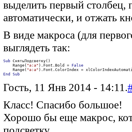
выделить первый столбец, п
автоматически, и отжать к
В виде макроса (для первог
выглядеть так:
Sub
 СнятьПодсветку()

    Range(
"a:a"
).Font.Bold = 
False
    Range(
"a:a"
End
Sub
Гость, 11 Янв 2014 - 14:11.
Класс! Спасибо большое!
Хорошо бы еще макрос, кот
подсветку.