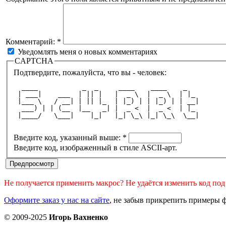
Комментарий:
*
Уведомлять меня о новых комментариях
CAPTCHA
Подтвердите, пожалуйста, что вы - человек:
  ____           _  _     ____    ____    _   
 | ___|    ___  | || |   |  _ \  |  _ \  | |_ 
 |___ \   / __| | || |_  | |_) | | |_) | | __|
  ___) | | (__  |__   _| |  _ <  |  _ <  | |_ 
 |____/   \___|    |_|   |_| \_\ |_| \_\  \__|
Введите код, указанный выше:
*
Введите код, изображенный в стиле ASCII-арт.
Не получается применить макрос? Не удаётся изменить код по
Оформите заказ у нас на сайте
, не забыв прикрепить примеры ф
© 2009-2025
Игорь Вахненко