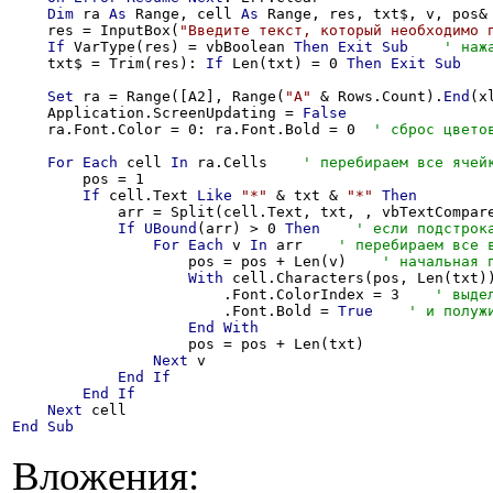
Dim
 ra 
As
 Range, cell 
As
 Range, res, txt$, v, pos&

    res = InputBox(
"Введите текст, который необходимо 
If
 VarType(res) = vbBoolean 
Then
Exit
Sub
    txt$ = Trim(res): 
If
 Len(txt) = 0 
Then
Exit
Sub
Set
 ra = Range([A2], Range(
"A"
 & Rows.Count).
End
(x
    Application.ScreenUpdating = 
False
    ra.Font.Color = 0: ra.Font.Bold = 0  
For
Each
 cell 
In
 ra.Cells    
        pos = 1

If
 cell.Text 
Like
"*"
 & txt & 
"*"
Then
            arr = Split(cell.Text, txt, , vbTextCompar
If
UBound
(arr) > 0 
Then
For
Each
 v 
In
 arr    
                    pos = pos + Len(v)    
With
 cell.Characters(pos, Len(txt))
                        .Font.ColorIndex = 3    
                        .Font.Bold = 
True
End
With
                    pos = pos + Len(txt)

Next
 v

End
If
End
If
Next
End
Sub
Вложения: