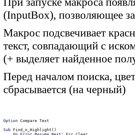
При запуске макроса появл
(InputBox), позволяющее за
Макрос подсвечивает крас
текст, совпадающий с иск
(+ выделяет найденное по
Перед началом поиска, цвет
сбрасывается (на черный)
Option
 Compare Text

Sub
 Find_n_Highlight()

On
Error
Resume
Next
: Err.Clear
