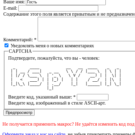
Ваше имя:
E-mail:
Содержание этого поля является приватным и не предназначено
Комментарий:
*
Уведомлять меня о новых комментариях
CAPTCHA
Подтвердите, пожалуйста, что вы - человек:
  _      ____           __   __  ____    _   _ 
 | | __ / ___|   _ __   \ \ / / |___ \  | \ | |
 | |/ / \___ \  | '_ \   \ V /    __) | |  \| |
 |   <   ___) | | |_) |   | |    / __/  | |\  |
 |_|\_\ |____/  | .__/    |_|   |_____| |_| \_|
                |_|                            
Введите код, указанный выше:
*
Введите код, изображенный в стиле ASCII-арт.
Не получается применить макрос? Не удаётся изменить код по
Оформите заказ у нас на сайте
, не забыв прикрепить примеры ф