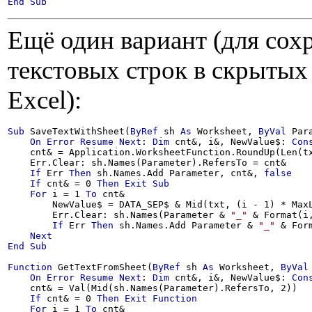
End
Sub
Ещё один вариант (для со
текстовых строк в скрытых
Excel):
Sub
 SaveTextWithSheet(
ByRef
 sh 
As
 Worksheet, 
ByVal
 Par
On
Error
Resume
Next
: 
Dim
 cnt&, i&, NewValue$: 
Con
    cnt& = Application.WorksheetFunction.RoundUp(Len(tx
    Err.Clear: sh.Names(Parameter).RefersTo = cnt&

If
 Err 
Then
 sh.Names.Add Parameter, cnt&, 
false
If
 cnt& = 0 
Then
Exit
Sub
For
 i = 1 
To
 cnt&

        NewValue$ = DATA_SEP$ & Mid(txt, (i - 1) * MaxL
        Err.Clear: sh.Names(Parameter & 
"_"
 & Format(i
If
 Err 
Then
 sh.Names.Add Parameter & 
"_"
 & For
Next
End
Sub
Function
 GetTextFromSheet(
ByRef
 sh 
As
 Worksheet, 
ByVal
On
Error
Resume
Next
: 
Dim
 cnt&, i&, NewValue$: 
Con
    cnt& = Val(Mid(sh.Names(Parameter).RefersTo, 2))

If
 cnt& = 0 
Then
Exit
Function
For
 i = 1 
To
 cnt&
