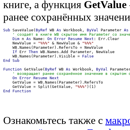
книге, а функция
GetValue
ранее сохранённых значени
Sub
 SaveValue(
ByRef
 WB 
As
 Workbook, 
ByVal
 Parameter 
As
Dim
 n 
As
 Name: 
On
Error
Resume
Next
: Err.Clear

    NewValue = 
"%%%"
 & NewValue & 
"%%%"
    WB.Names(Parameter).RefersTo = NewValue

If
 Err 
Then
 WB.Names.Add Parameter, NewValue

    WB.Names(Parameter).Visible = 
False
End
Sub
Function
 GetValue(
ByRef
 WB 
As
 Workbook, 
ByVal
 Paramete
On
Error
Resume
Next
    GetValue = WB.Names(Parameter).RefersTo

    GetValue = Split(GetValue, 
"%%%"
End
Function
Ознакомьтесь также с
макр