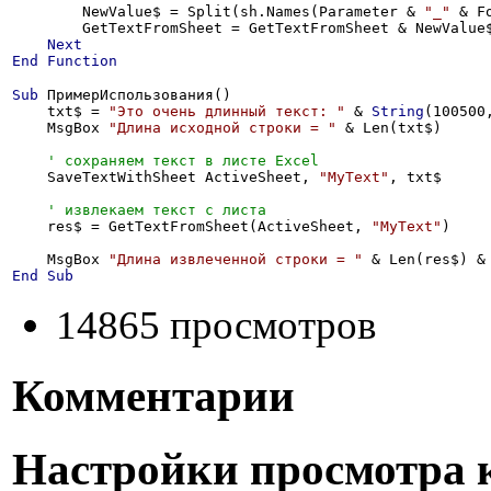
        NewValue$ = Split(sh.Names(Parameter & 
"_"
 & F
        GetTextFromSheet = GetTextFromSheet & NewValue$
Next
End
Function
Sub
 ПримерИспользования()

    txt$ = 
"Это очень длинный текст: "
 & 
String
(100500
    MsgBox 
"Длина исходной строки = "
 & Len(txt$)

    SaveTextWithSheet ActiveSheet, 
"MyText"
, txt$

    res$ = GetTextFromSheet(ActiveSheet, 
"MyText"
)

    MsgBox 
"Длина извлеченной строки = "
End
Sub
14865 просмотров
Комментарии
Настройки просмотра 