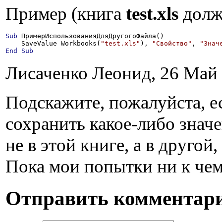
Пример (книга
test.xls
долж
Sub
 ПримерИспользованияДляДругогоФайла()

    SaveValue Workbooks(
"test.xls"
), 
"Свойство"
, 
"Знач
End
Sub
Лисаченко Леонид, 26 Май 2
Подскажите, пожалуйста, е
сохранить какое-либо знач
не в этой книге, а в другой,
Пока мои попытки ни к чем
Отправить комментар