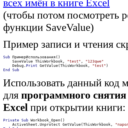
всех имён в книге Excel
(чтобы потом посмотреть р
функции SaveValue)
Пример записи и чтения ск
Sub
 ПримерИспользования()

    SaveValue ThisWorkbook, 
"test"
, 
"123qwe"
    Debug.
Print
 GetValue(ThisWorkbook, 
"test"
End
Sub
Использовать данный код 
для
программного снятия 
Excel
при открытии книги:
Private
Sub
 Workbook_Open()

    ActiveSheet.Unprotect GetValue(ThisWorkbook, 
"паро