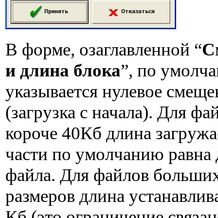
В форме, озаглавленной “
С
и длина блока
”, по умолч
указывается нулевое смеще
(загрузка с начала). Для фа
короче 40Кб длина загруж
части по умолчанию равна
файла. Для файлов больши
размеров длина устанавлива
Кб (это ограничение связан