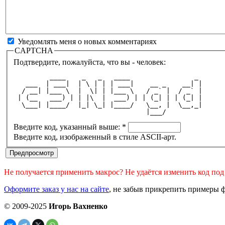
Уведомлять меня о новых комментариях
CAPTCHA
Подтвердите, пожалуйста, что вы - человек:
         ____    _   _   ____                _ 
   ___  | ___|  | \ | | | ___|    __ _    __| |
  / __| |___ \  |  \| | |___ \   / _` |  / _` |
 | (__   ___) | | |\  |  ___) | | (_| | | (_| |
  \___| |____/  |_| \_| |____/   \__, |  \__,_|
                                 |___/         
Введите код, указанный выше:
*
Введите код, изображенный в стиле ASCII-арт.
Не получается применить макрос? Не удаётся изменить код по
Оформите заказ у нас на сайте
, не забыв прикрепить примеры ф
© 2009-2025
Игорь Вахненко