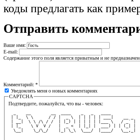
коды предлагать как приме
Отправить комментар
Ваше имя:
E-mail:
Содержание этого поля является приватным и не предназначено
Комментарий:
*
Уведомлять меня о новых комментариях
CAPTCHA
Подтвердите, пожалуйста, что вы - человек:
  _    __        __  ____    _   _   ____          
 | |_  \ \      / / |  _ \  | | | | | ___|    __ _ 
 | __|  \ \ /\ / /  | |_) | | | | | |___ \   / _` |
 | |_    \ V  V /   |  _ <  | |_| |  ___) | | (_| |
  \__|    \_/\_/    |_| \_\  \___/  |____/   \__,_|