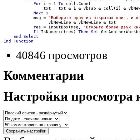
For
 i = 1 
To
 coll.Count

                txt = txt & i & vbTab & coll(i) & vbNew
Next
 i

            msg = 
"Выберите одну из открытых книг, и в
                  vbNewLine & vbNewLine & txt

            res = InputBox(msg, 
"Открыто более двух кн
If
 IsNumeric(res) 
Then
Set
 GetAnotherWorkb
End
Select
End
Function
40846 просмотров
Комментарии
Настройки просмотра 