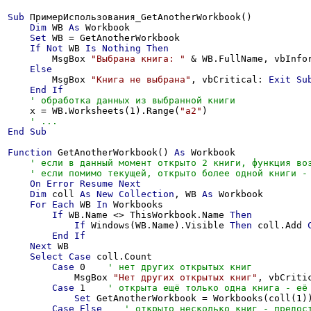
Sub
 ПримерИспользования_GetAnotherWorkbook()

Dim
 WB 
As
 Workbook

Set
 WB = GetAnotherWorkbook

If
Not
 WB 
Is
Nothing
Then
        MsgBox 
"Выбрана книга: "
 & WB.FullName, vbInfor
Else
        MsgBox 
"Книга не выбрана"
, vbCritical: 
Exit
Su
End
If
    x = WB.Worksheets(1).Range(
"a2"
)

End
Sub
Function
 GetAnotherWorkbook() 
As
 Workbook

On
Error
Resume
Next
Dim
 coll 
As
New
Collection
, WB 
As
 Workbook

For
Each
 WB 
In
 Workbooks

If
 WB.Name <> ThisWorkbook.Name 
Then
If
 Windows(WB.Name).Visible 
Then
 coll.Add 
End
If
Next
 WB

Select
Case
 coll.Count

Case
 0    
            MsgBox 
"Нет других открытых книг"
, vbCriti
Case
 1    
Set
 GetAnotherWorkbook = Workbooks(coll(1))
Case
Else