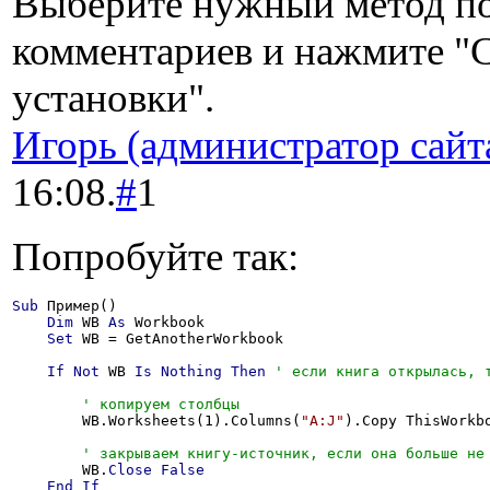
Выберите нужный метод по
комментариев и нажмите "
установки".
Игорь (администратор сайт
16:08.
#
1
Попробуйте так:
Sub
 Пример()

Dim
 WB 
As
 Workbook

Set
 WB = GetAnotherWorkbook

If
Not
 WB 
Is
Nothing
Then
        WB.Worksheets(1).Columns(
"A:J"
).Copy ThisWorkb
        WB.
Close
False
End
If