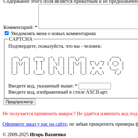
Содержание этого поля является приватным и не предназначено
Комментарий:
*
Уведомлять меня о новых комментариях
CAPTCHA
Подтвердите, пожалуйста, что вы - человек:
  __  __   ___   _   _   __  __           ___  
 |  \/  | |_ _| | \ | | |  \/  | __  __  / _ \ 
 | |\/| |  | |  |  \| | | |\/| | \ \/ / | (_) |
 | |  | |  | |  | |\  | | |  | |  >  <   \__, |
 |_|  |_| |___| |_| \_| |_|  |_| /_/\_\    /_/ 
Введите код, указанный выше:
*
Введите код, изображенный в стиле ASCII-арт.
Не получается применить макрос? Не удаётся изменить код по
Оформите заказ у нас на сайте
, не забыв прикрепить примеры ф
© 2009-2025
Игорь Вахненко