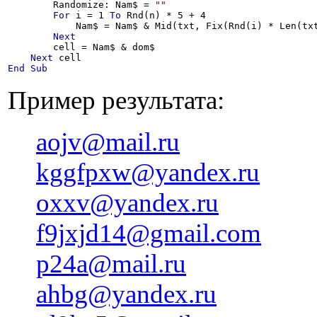
        Randomize: Nam$ = 
""
For
 i = 1 
To
 Rnd(n) * 5 + 4

            Nam$ = Nam$ & Mid(txt, Fix(Rnd(i) * Len(txt
Next
        cell = Nam$ & dom$

Next
End
Sub
Пример результата:
aojv@mail.ru
kggfpxw@yandex.ru
oxxv@yandex.ru
f9jxjd14@gmail.com
p24a@mail.ru
ahbg@yandex.ru