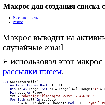
Макрос для создания списка 
Рассылка почты
Разное
Макрос выводит на активны
случайные email
Я использовал этот макрос
рассылки писем
.
Sub
 GenerateEmails()

On
Error
Resume
Next
: Err.Clear

Dim
 ra 
As
 Range: 
Set
 ra = Range([A2], Range(
"A"
 & 
Dim
 cell 
As
 Range

    txt = 
"abcdefghijklmnopqrstuvwxyz_1234567890"
For
Each
 cell 
In
 ra.Cells

        n = n + 1: dom$ = Choose(n 
Mod
 3 + 1, 
"@mail.r