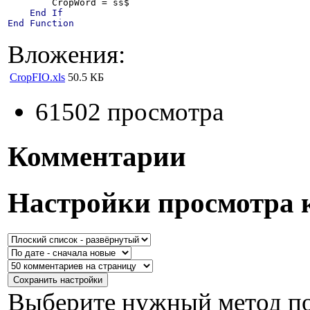
        СropWord = ss$

End
If
End
Function
Вложения:
CropFIO.xls
50.5 КБ
61502 просмотра
Комментарии
Настройки просмотра 
Выберите нужный метод по