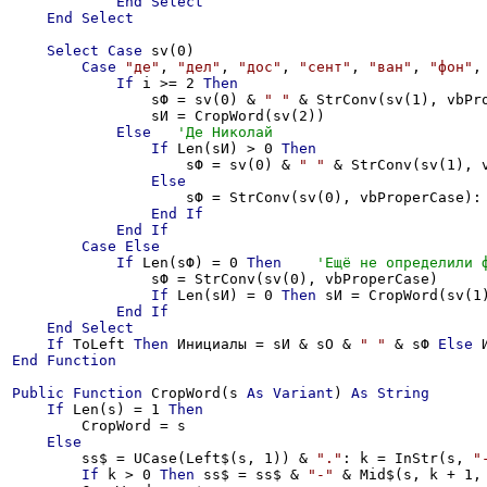
End
Select
End
Select
Select
Case
 sv(0)

Case
"де"
, 
"дел"
, 
"дос"
, 
"cент"
, 
"ван"
, 
"фон"
,
If
 i >= 2 
Then
                sФ = sv(0) & 
" "
 & StrConv(sv(1), vbPro
                sИ = СropWord(sv(2))

Else
If
 Len(sИ) > 0 
Then
                    sФ = sv(0) & 
" "
 & StrConv(sv(1), v
Else
                    sФ = StrConv(sv(0), vbProperCase): 
End
If
End
If
Case
Else
If
 Len(sФ) = 0 
Then
                sФ = StrConv(sv(0), vbProperCase)

If
 Len(sИ) = 0 
Then
 sИ = СropWord(sv(1)
End
If
End
Select
If
 ToLeft 
Then
 Инициалы = sИ & sО & 
" "
 & sФ 
Else
 
End
Function
Public
Function
 СropWord(s 
As
Variant
) 
As
String
If
 Len(s) = 1 
Then
        СropWord = s

Else
        ss$ = UCase(Left$(s, 1)) & 
"."
: k = InStr(s, 
"
If
 k > 0 
Then
 ss$ = ss$ & 
"-"
 & Mid$(s, k + 1,