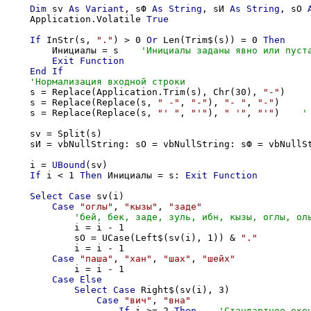
Dim
 sv 
As
Variant
, sФ 
As
String
, sИ 
As
String
, sО 
    Application.Volatile 
True
If
 InStr(s, 
"."
) > 0 
Or
 Len(Trim$(s)) = 0 
Then
        Инициалы = s    
Exit
Function
End
If
    s = Replace(Application.Trim(s), Chr(30), 
"-"
)

    s = Replace(Replace(s, 
" -"
, 
"-"
), 
"- "
, 
"-"
)

    s = Replace(Replace(s, 
"' "
, 
"'"
), 
" '"
, 
"'"
)    
    sv = Split(s)

    sИ = vbNullString: sО = vbNullString: sФ = vbNullSt
    i = 
UBound
(sv)

If
 i < 1 
Then
 Инициалы = s: 
Exit
Function
Select
Case
 sv(i)

Case
"оглы"
, 
"кызы"
, 
"заде"
            i = i - 1

            sО = UCase(Left$(sv(i), 1)) & 
"."
            i = i - 1

Case
"паша"
, 
"хан"
, 
"шах"
, 
"шейх"
            i = i - 1

Case
Else
Select
Case
 Right$(sv(i), 3)

Case
"вич"
, 
"вна"
If
 i >= 2 
Then