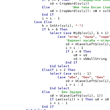
                        sО = СropWord(sv(i))

Else
                        sИ = СropWord(sv(i)): sФ = sv(0
End
If
                    i = i - 1

Case
Else
                    k = InStr(sv(i), 
"-"
)

If
 k > 0 
Then
Select
Case
 Mid$(sv(i), k + 1)

Case
"оглы"
, 
"кызы"
, 
"заде
                                sО = UCase(Left$(sv(i)
                                i = i - 1

If
 i = 0 
Then
                                    sИ = sО

                                    sО = vbNullString

End
If
End
Select
ElseIf
 i > 2 
Then
Select
Case
 sv(i - 1)

Case
"ибн"
, 
"бен"
, 
"бин"
                                sО = UCase(Left$(sv(i)
                                i = i - 2

End
Select
Else
                        sИ = UCase(Left$(sv(i), 1))

If
 Len(sv(i)) > 1 
Then
 sИ = sИ
                        i = i - 1

End
If