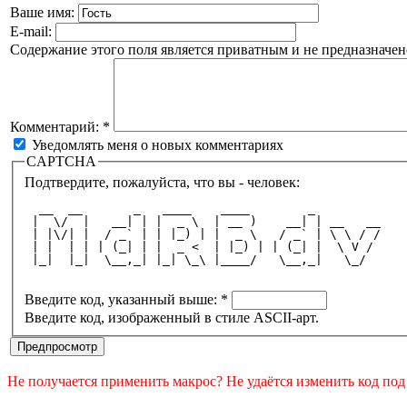
Ваше имя:
E-mail:
Содержание этого поля является приватным и не предназначено
Комментарий:
*
Уведомлять меня о новых комментариях
CAPTCHA
Подтвердите, пожалуйста, что вы - человек:
  __  __       _   ____    ____        _         
 |  \/  |   __| | |  _ \  | __ )    __| | __   __
 | |\/| |  / _` | | |_) | |  _ \   / _` | \ \ / /
 | |  | | | (_| | |  _ <  | |_) | | (_| |  \ V / 
 |_|  |_|  \__,_| |_| \_\ |____/   \__,_|   \_/  
Введите код, указанный выше:
*
Введите код, изображенный в стиле ASCII-арт.
Не получается применить макрос? Не удаётся изменить код по