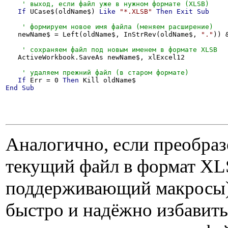
If
 UCase$(oldName$) 
Like
"*.XLSB"
Then
Exit
Sub
   newName$ = Left(oldName$, InStrRev(oldName$, 
"."
)) 
   ActiveWorkbook.SaveAs newName$, xlExcel12

If
 Err = 0 
Then
End
Sub
Аналогично, если преобра
текущий файл в формат XL
поддерживающий макросы)
быстро и надёжно избавить