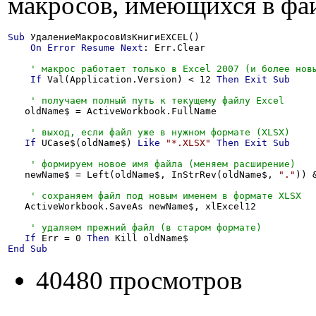
макросов, имеющихся в фа
Sub
 УдалениеМакросовИзКнигиEXCEL()

On
Error
Resume
Next
: Err.Clear

If
 Val(Application.Version) < 12 
Then
Exit
Sub
   oldName$ = ActiveWorkbook.FullName

If
 UCase$(oldName$) 
Like
"*.XLSX"
Then
Exit
Sub
   newName$ = Left(oldName$, InStrRev(oldName$, 
"."
)) 
   ActiveWorkbook.SaveAs newName$, xlExcel12

If
 Err = 0 
Then
End
Sub
40480 просмотров