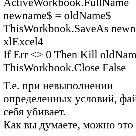
ActiveWorkbook.FullName
newname$ = oldName$
ThisWorkbook.SaveAs newn
xlExcel4
If Err <> 0 Then Kill oldNa
ThisWorkbook.Close False
Т.е. при невыполнении
определенных условий, фа
себя убивает.
Как вы думаете, можно это