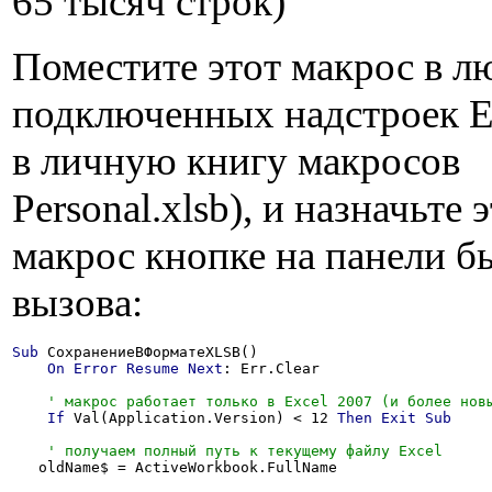
65 тысяч строк)
Поместите этот макрос в л
подключенных надстроек E
в личную книгу макросов
Personal.xlsb), и назначьте 
макрос кнопке на панели б
вызова:
Sub
 СохранениеВФорматеXLSB()

On
Error
Resume
Next
: Err.Clear

If
 Val(Application.Version) < 12 
Then
Exit
Sub
   oldName$ = ActiveWorkbook.FullName
