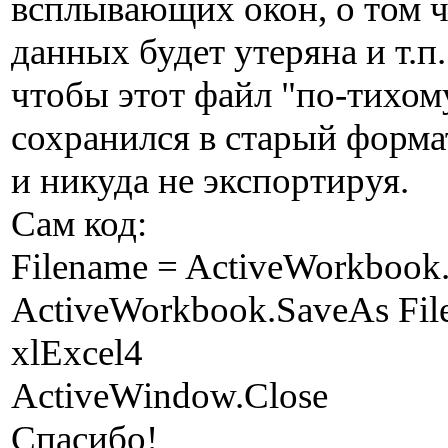
всплывающих окон, о том ч
данных будет утеряна и т.п
чтобы этот файл "по-тихом
сохранился в старый форма
и никуда не экспортируя.
Сам код:
Filename = ActiveWorkboo
ActiveWorkbook.SaveAs Fil
xlExcel4
ActiveWindow.Close
Спасибо!