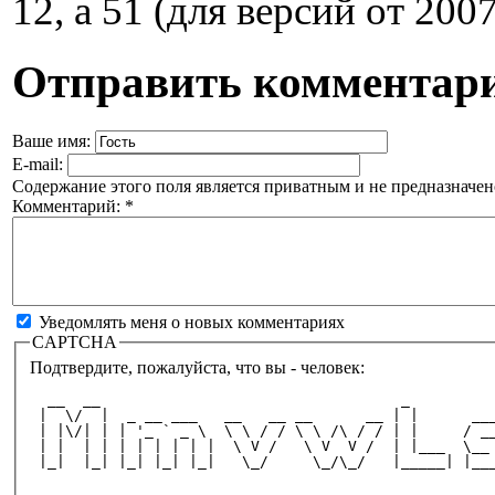
12, а 51 (для версий от 2007
Отправить комментар
Ваше имя:
E-mail:
Содержание этого поля является приватным и не предназначено
Комментарий:
*
Уведомлять меня о новых комментариях
CAPTCHA
Подтвердите, пожалуйста, что вы - человек:
  __  __                                  _         
 |  \/  |  _ __ ___   __   __ __      __ | |      __
 | |\/| | | '_ ` _ \  \ \ / / \ \ /\ / / | |     / _
 | |  | | | | | | | |  \ V /   \ V  V /  | |___  \__
 |_|  |_| |_| |_| |_|   \_/     \_/\_/   |_____| |__