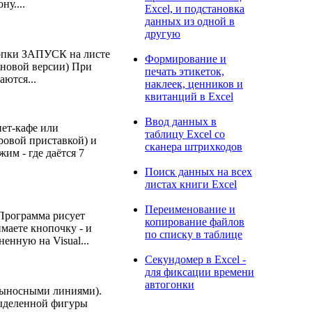
у....
Excel, и подстановка
данных из одной в
другую
нопки ЗАПУСК на листе
Формирование и
 новой версии) При
печать этикеток,
ются...
наклеек, ценников и
квитанций в Excel
Ввод данных в
нет-кафе или
таблицу Excel со
ровой приставкой) и
сканера штрихкодов
им - где даётся 7
Поиск данных на всех
листах книги Excel
Переименование и
 Программа рисует
копирование файлов
маете кнопочку - и
по списку в таблице
енную на Visual...
Секундомер в Excel -
для фиксации времени
автогонки
 выносными линиями).
выделенной фигуры