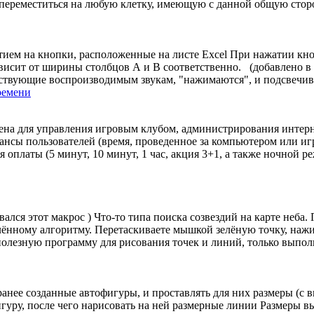
переместиться на любую клетку, имеющую с данной общую сторон
атием на кнопки, расположенные на листе Excel При нажатии к
висит от ширины столбцов А и В соответственно. (добавлено в
ствующие воспроизводимым звукам, "нажимаются", и подсвечива
ремени
чена для управления игровым клубом, администрирования интер
еансы пользователей (время, проведенное за компьютером или иг
платы (5 минут, 10 минут, 1 час, акция 3+1, а также ночной реж
ался этот макрос ) Что-то типа поиска созвездий на карте неба.
лённому алгоритму. Перетаскиваете мышкой зелёную точку, нажи
лезную программу для рисования точек и линий, только выполн
аранее созданные автофигуры, и проставлять для них размеры (с
гуру, после чего нарисовать на ней размерные линии Размеры 