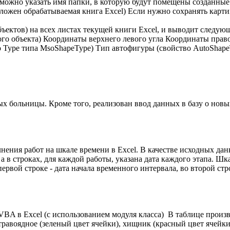
можно указать имя папки, в которую будут помещены созданные
положен обрабатываемая книга Excel) Если нужно сохранять карти
бъектов) на всех листах текущей книги Excel, и выводит след
го объекта) Координаты верхнего левого угла Координаты прав
 Type типа MsoShapeType) Тип автофигуры (свойство AutoShapeT
ых больницы. Кроме того, реализован ввод данных в базу о нов
нения работ на шкале времени в Excel. В качестве исходных да
а в строках, для каждой работы, указана дата каждого этапа. Шк
вой строке - дата начала временного интервала, во второй строке
VBA в Excel (с использованием модуля класса) В таблице произ
), травоядное (зеленый цвет ячейки), хищник (красный цвет ячей