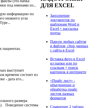
 файлы (эта папка
ДЛЯ EXCEL
нки под именами из...
ующую информацию по
Заполнение
ого нижнего угла
документов по
ype...
шаблонам Word и
Excel + рассылка
почты
Парсер любых сайтов
и файлов, сбор данных
ых пациентах.
с сайта в Excel
Вставка фото в Excel
из папки или по
ссылкам + поиск
нных выступает
картинок в интернете
ала времени состоит из
 - дата его...
«Прайс лист» -
объединение и
обработка прайс
листов разных
форматов
вольного размера
ки). Поведение системы
Сравнение 2 таблиц