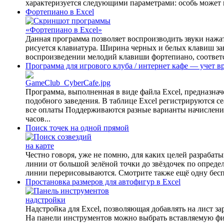
характеризуется следующими параметрами: особь может 
Фортепиано в Excel
Данная программа позволяет воспроизводить звуки наж
рисуется клавиатура. Ширина черных и белых клавиш за
воспроизведении мелодий клавиши фортепиано, соответ
Программа для игрового клуба / интернет кафе — учет в
Программа, выполненная в виде файла Excel, предназна
подобного заведения. В таблице Excel регистрируются с
все оплаты Поддерживаются разные варианты начисления о
часов...
Поиск точек на одной прямой
Честно говоря, уже не помню, для каких целей разрабатыв
линии от большой зелёной точки до звёздочек по опреде
линии перерисовываются. Смотрите также ещё одну беспо
Простановка размеров для автофигур в Excel
Надстройка для Excel, позволяющая добавлять на лист з
На панели инструментов можно выбрать вставляемую фи