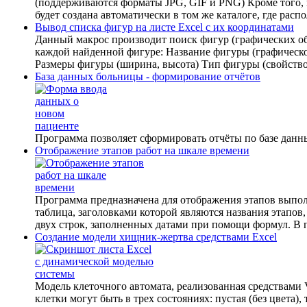
(поддерживаются форматы JPG, GIF и PNG) Кроме того, 
будет создана автоматически в том же каталоге, где рас
Вывод списка фигур на листе Excel с их координатами
Данный макрос производит поиск фигур (графических о
каждой найденной фигуре: Название фигуры (графическо
Размеры фигуры (ширина, высота) Тип фигуры (свойство
База данных больницы - формирование отчётов
Программа позволяет сформировать отчёты по базе данн
Отображение этапов работ на шкале времени
Программа предназначена для отображения этапов выпол
таблица, заголовками которой являются названия этапов, 
двух строк, заполненных датами при помощи формул. В пер
Создание модели хищник-жертва средствами Excel
Модель клеточного автомата, реализованная средствами 
клетки могут быть в трех состояниях: пустая (без цвета