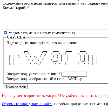
Содержание этого поля является приватным и не предназначено
Комментарий:
*
Уведомлять меня о новых комментариях
CAPTCHA
Подтвердите, пожалуйста, что вы - человек:
         __        __   ___    ___    ___         
  _ __   \ \      / /  / _ \  |_ _|  / _ \   _ __ 
 | '_ \   \ \ /\ / /  | (_) |  | |  | | | | | '__|
 | | | |   \ V  V /    \__, |  | |  | |_| | | |   
 |_| |_|    \_/\_/       /_/  |___|  \__\_\ |_|   
Введите код, указанный выше:
*
Введите код, изображенный в стиле ASCII-арт.
Не получается применить макрос? Не удаётся изменить код по
Оформите заказ у нас на сайте
, не забыв прикрепить примеры ф