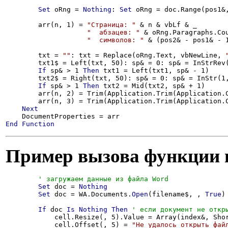
Set
 oRng = 
Nothing
: 
Set
 oRng = doc.Range(pos1&,
        arr(n, 1) = 
"Страница: "
 & n & vbLf & _

"  абзацев: "
 & oRng.Paragraphs.Cou
"  символов: "
 & (pos2& - pos1& - 1
        txt = 
""
: txt = Replace(oRng.Text, vbNewLine, 
        txt1$ = Left(txt, 50): sp& = 0: sp& = InStrRev
If
 sp& > 1 
Then
 txt1 = Left(txt1, sp& - 1)

        txt2$ = Right(txt, 50): sp& = 0: sp& = InStr(1
If
 sp& > 1 
Then
 txt2 = Mid(txt2, sp& + 1)

        arr(n, 2) = Trim(Application.Trim(Application.C
        arr(n, 3) = Trim(Application.Trim(Application.
Next
End
Function
Пример вызова функции и
Set
 doc = 
Nothing
Set
 doc = WA.Documents.
Open
(filename$, , 
True
)

If
 doc 
Is
Nothing
Then
            cell.Resize(, 5).Value = Array(index&, Shor
            cell.Offset(, 5) = 
"Не удалось открыть фай