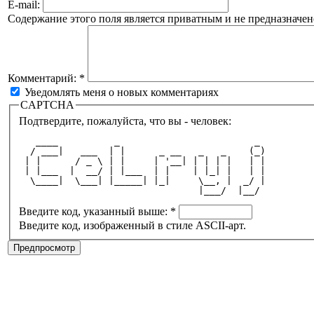
E-mail:
Содержание этого поля является приватным и не предназначено
Комментарий:
*
Уведомлять меня о новых комментариях
CAPTCHA
Подтвердите, пожалуйста, что вы - человек:
   ____          _                        _ 
  / ___|   ___  | |      _ __   _   _    (_)
 | |      / _ \ | |     | '__| | | | |   | |
 | |___  |  __/ | |___  | |    | |_| |   | |
  \____|  \___| |_____| |_|     \__, |  _/ |
                                |___/  |__/ 
Введите код, указанный выше:
*
Введите код, изображенный в стиле ASCII-арт.