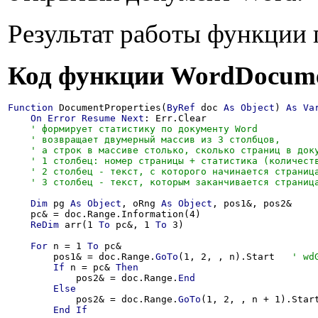
Результат работы функции 
Код функции
WordDocumen
Function
 DocumentProperties(
ByRef
 doc 
As
Object
) 
As
Va
On
Error
Resume
Next
: Err.Clear

Dim
 pg 
As
Object
, oRng 
As
Object
, pos1&, pos2&

    pc& = doc.Range.Information(4)

ReDim
 arr(1 
To
 pc&, 1 
To
 3)

For
 n = 1 
To
 pc&

        pos1& = doc.Range.
GoTo
(1, 2, , n).Start   
If
 n = pc& 
Then
            pos2& = doc.Range.
End
Else
            pos2& = doc.Range.
GoTo
(1, 2, , n + 1).Start
End
If