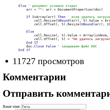
Else
            arr = 
""
: arr = DocumentProperties(doc)

If
 IsArray(arr) 
Then
                cell.Resize(
UBound
(arr), 5).Value = Ar
                cell.Offset(, 5).Resize(
UBound
(arr), 3
Else
                cell.Resize(, 5).Value = Array(index&, 
                cell.Offset(, 5) = 
"Не удалось загрузи
End
If
            doc.
Close
False
End
If
11727 просмотров
Комментарии
Отправить комментар
Ваше имя: