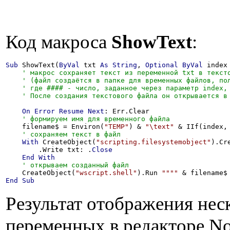
Код макроса
ShowText
:
Sub
 ShowText(
ByVal
 txt 
As
String
, 
Optional
ByVal
 index
On
Error
Resume
Next
: Err.Clear

    filename$ = Environ(
"TEMP"
) & 
"\text"
 & IIf(index,
With
 CreateObject(
"scripting.filesystemobject"
).Cr
        .Write txt: .
Close
End
With
    CreateObject(
"wscript.shell"
).Run 
""
""
 & filename$
End
Sub
Результат отображения нес
переменных в редакторе N