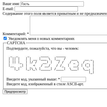
Ваше имя:
E-mail:
Содержание этого поля является приватным и не предназначено
Комментарий:
*
Уведомлять меня о новых комментариях
CAPTCHA
Подтвердите, пожалуйста, что вы - человек:
  _  _     _      ____    _____               
 | || |   | | __ |___ \  |__  /   ___    __ _ 
 | || |_  | |/ /   __) |   / /   / _ \  / _` |
 |__   _| |   <   / __/   / /_  |  __/ | (_| |
    |_|   |_|\_\ |_____| /____|  \___|  \__, |
                                           |_|
Введите код, указанный выше:
*
Введите код, изображенный в стиле ASCII-арт.