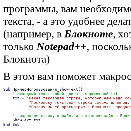
программы, вам необходимо
текста, - а это удобнее дел
(например, в
Блокноте
, х
только
Notepad++
, посколь
Блокнота)
В этом вам поможет макро
Sub
 ПримерИспользования_ShowText()

    txt = 
"Некая текстовая строка, которую нам надо со
"Поскольку текстовая строка весьма длинная,
"Потому мы её просмотрим в Блокноте, предва
End
Sub