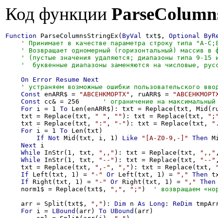
Код функции
ParseColumn
Function
 ParseColumnsStringEx(
ByVal
 txt$, 
Optional
ByR
On
Error
Resume
Next
Const
 enARR$ = 
"ABCEHKMOPTX"
, ruARR$ = 
"АВСЕНКМОРТ
Const
 cc& = 256      
For
 i = 1 
To
 Len(enARR$): txt = Replace(txt, Mid(r
    txt = Replace(txt, 
" "
, 
""
): txt = Replace(txt, 
";
    txt = Replace(txt, 
":"
, 
"-"
): txt = Replace(txt, 
"
For
 i = 1 
To
 Len(txt)

If
Not
 Mid(txt, i, 1) 
Like
"[A-Z0-9,-]"
Then
 M
Next
 i

While
 InStr(1, txt, 
",,"
): txt = Replace(txt, 
",,"
While
 InStr(1, txt, 
"--"
): txt = Replace(txt, 
"--"
    txt = Replace(txt, 
",-"
, 
","
): txt = Replace(txt, 
If
 Left(txt, 1) = 
"-"
Or
 Left(txt, 1) = 
","
Then
 t
If
 Right(txt, 1) = 
"-"
Or
 Right(txt, 1) = 
","
Then
    norm1$ = Replace(txt$, 
","
, 
";"
)  
    arr = Split(txt$, 
","
): 
Dim
 n 
As
Long
: 
ReDim
 tmpAr
For
 i = 
LBound
(arr) 
To
UBound
(arr)
