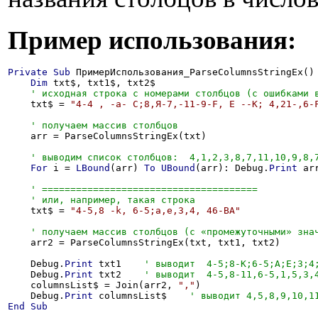
Пример использования:
Private
Sub
 ПримерИспользования_ParseColumnsStringEx()

Dim
 txt$, txt1$, txt2$

    txt$ = 
"4-4 , -a- C;8,Я-7,-11-9-F, Е --К; 4,21-,6-
    arr = ParseColumnsStringEx(txt)

For
 i = 
LBound
(arr) 
To
UBound
(arr): Debug.
Print
 ar
    txt$ = 
"4-5,8 -k, 6-5;a,e,3,4, 46-BA"
    arr2 = ParseColumnsStringEx(txt, txt1, txt2)

    Debug.
Print
 txt1    
    Debug.
Print
 txt2    
    columnsList$ = Join(arr2, 
","
)

    Debug.
Print
 columnsList$    
End
Sub