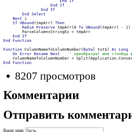
End
If
End
If
End
If
End
Select
Next
 i

If
UBound
(tmpArr) 
Then
ReDim
Preserve
 tmpArr(0 
To
UBound
(tmpArr) - 1)

        ParseColumnsStringEx = tmpArr

End
If
End
Function
Function
 ColumnNameToColumnNumber(
ByVal
 txt$) 
As
Long
On
Error
Resume
Next
    ColumnNameToColumnNumber = Split(Application.Conve
End
Function
8207 просмотров
Комментарии
Отправить комментар
Ваше имя: