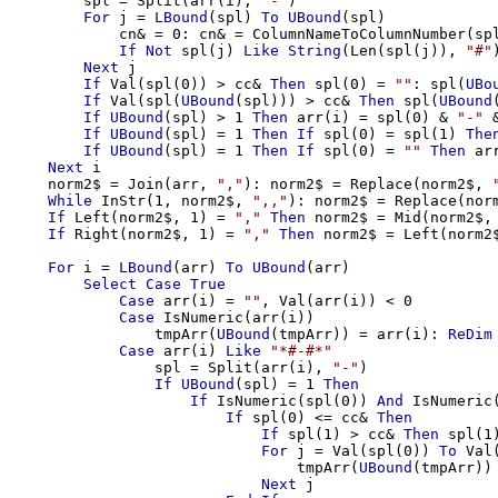
        spl = Split(arr(i), 
"-"
)

For
 j = 
LBound
(spl) 
To
UBound
(spl)

            cn& = 0: cn& = ColumnNameToColumnNumber(sp
If
Not
 spl(j) 
Like
String
(Len(spl(j)), 
"#"
Next
 j

If
 Val(spl(0)) > cc& 
Then
 spl(0) = 
""
: spl(
UBo
If
 Val(spl(
UBound
(spl))) > cc& 
Then
 spl(
UBound
If
UBound
(spl) > 1 
Then
 arr(i) = spl(0) & 
"-"
 
If
UBound
(spl) = 1 
Then
If
 spl(0) = spl(1) 
The
If
UBound
(spl) = 1 
Then
If
 spl(0) = 
""
Then
 ar
Next
 i

    norm2$ = Join(arr, 
","
): norm2$ = Replace(norm2$, 
While
 InStr(1, norm2$, 
",,"
): norm2$ = Replace(nor
If
 Left(norm2$, 1) = 
","
Then
 norm2$ = Mid(norm2$, 
If
 Right(norm2$, 1) = 
","
Then
 norm2$ = Left(norm2$
For
 i = 
LBound
(arr) 
To
UBound
(arr)

Select
Case
True
Case
 arr(i) = 
""
, Val(arr(i)) < 0

Case
 IsNumeric(arr(i))

                tmpArr(
UBound
(tmpArr)) = arr(i): 
ReDim
Case
 arr(i) 
Like
"*#-#*"
                spl = Split(arr(i), 
"-"
)

If
UBound
(spl) = 1 
Then
If
 IsNumeric(spl(0)) 
And
 IsNumeric
If
 spl(0) <= cc& 
Then
If
 spl(1) > cc& 
Then
 spl(1)
For
 j = Val(spl(0)) 
To
 Val
                                tmpArr(
UBound
(tmpArr))
Next
 j
