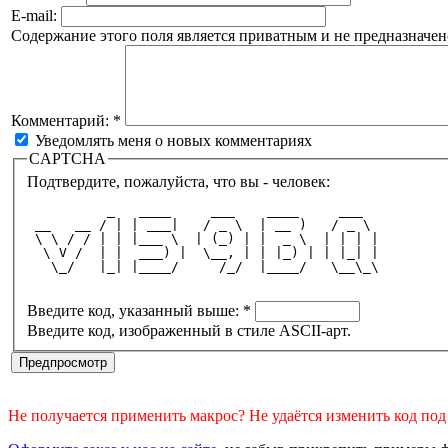
E-mail:
Содержание этого поля является приватным и не предназначено
Комментарий:
*
Уведомлять меня о новых комментариях
CAPTCHA
Подтвердите, пожалуйста, что вы - человек:
          _   ____     ___    ____     ___  
 __   __ / | | ___|   / _ \  | __ )   / _ \ 
 \ \ / / | | |___ \  | (_) | |  _ \  | | | |
  \ V /  | |  ___) |  \__, | | |_) | | |_| |
   \_/   |_| |____/     /_/  |____/   \__\_\
Введите код, указанный выше:
*
Введите код, изображенный в стиле ASCII-арт.
Не получается применить макрос? Не удаётся изменить код по