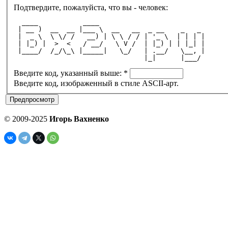
Подтвердите, пожалуйста, что вы - человек:
  ____           ____                          
 | __ )  __  __ |___ \  __   __  _ __    _   _ 
 |  _ \  \ \/ /   __) | \ \ / / | '_ \  | | | |
 | |_) |  >  <   / __/   \ V /  | |_) | | |_| |
 |____/  /_/\_\ |_____|   \_/   | .__/   \__, |
                                |_|      |___/ 
Введите код, указанный выше:
*
Введите код, изображенный в стиле ASCII-арт.
© 2009-2025
Игорь Вахненко