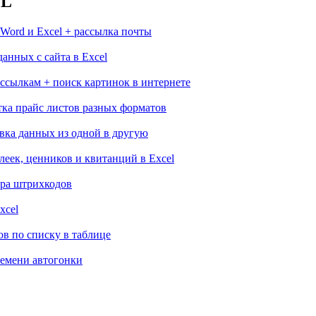
EL
Word и Excel + рассылка почты
анных с сайта в Excel
 ссылкам + поиск картинок в интернете
тка прайс листов разных форматов
овка данных из одной в другую
леек, ценников и квитанций в Excel
ера штрихкодов
xcel
в по списку в таблице
ремени автогонки