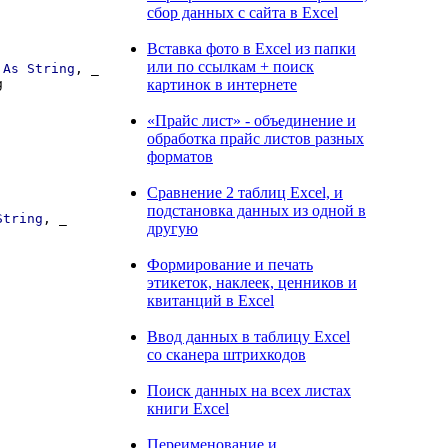
сбор данных с сайта в Excel
Вставка фото в Excel из папки
или по ссылкам + поиск
 
As
String
, _

картинок в интернете


«Прайс лист» - объединение и
обработка прайс листов разных
форматов
Сравнение 2 таблиц Excel, и
подстановка данных из одной в
String
, _

другую
Формирование и печать
этикеток, наклеек, ценников и
квитанций в Excel
Ввод данных в таблицу Excel
со сканера штрихкодов
Поиск данных на всех листах
книги Excel
Переименование и