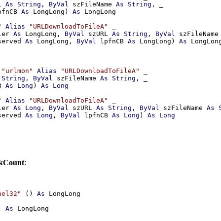
L 
As
String
, 
ByVal
 szFileName 
As
String
, _

pfnCB 
As
 LongLong) 
As
 LongLong

"
Alias
"URLDownloadToFileA"
 _

ler 
As
 LongLong, 
ByVal
 szURL 
As
String
, 
ByVal
 szFileName
served 
As
 LongLong, 
ByVal
 lpfnCB 
As
 LongLong) 
As
 LongLong
"urlmon"
Alias
"URLDownloadToFileA"
 _

String
, 
ByVal
 szFileName 
As
String
, _

B 
As
Long
) 
As
Long
"
Alias
"URLDownloadToFileA"
 _

ler 
As
Long
, 
ByVal
 szURL 
As
String
, 
ByVal
 szFileName 
As
served 
As
Long
, 
ByVal
 lpfnCB 
As
Long
) 
As
Long
kCount
:
nel32"
 () 
As
 LongLong

) 
As
 LongLong
