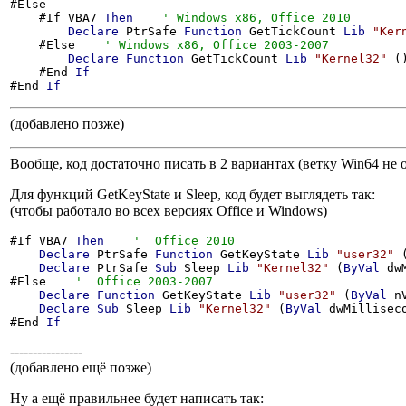
#Else

    #If VBA7 
Then
Declare
 PtrSafe 
Function
 GetTickCount 
Lib
"Ker
    #Else    
Declare
Function
 GetTickCount 
Lib
"Kernel32"
 (
    #End 
If
#End 
If
(добавлено позже)
Вообще, код достаточно писать в 2 вариантах (ветку Win64 не
Для функций GetKeyState и Sleep, код будет выглядеть так:
(чтобы работало во всех версиях Office и Windows)
#If VBA7 
Then
Declare
 PtrSafe 
Function
 GetKeyState 
Lib
"user32"
 
Declare
 PtrSafe 
Sub
 Sleep 
Lib
"Kernel32"
 (
ByVal
 dw
#Else    
Declare
Function
 GetKeyState 
Lib
"user32"
 (
ByVal
 n
Declare
Sub
 Sleep 
Lib
"Kernel32"
 (
ByVal
 dwMillisec
#End 
If
----------------
(добавлено ещё позже)
Ну а ещё правильнее будет написать так: