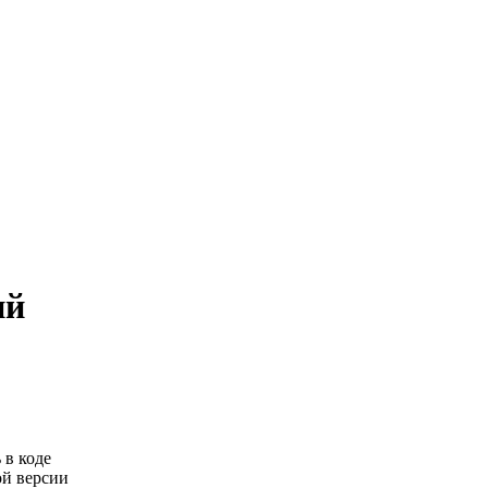
ий
 в коде
ой версии