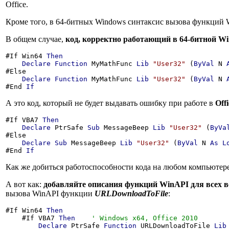
Office.
Кроме того, в 64-битных Windows синтаксис вызова функций W
В общем случае,
код, корректно работающий в 64-битной W
#If Win64 
Then
Declare
Function
 MyMathFunc 
Lib
"User32"
 (
ByVal
 N 
#Else

Declare
Function
 MyMathFunc 
Lib
"User32"
 (
ByVal
 N 
#End 
If
А это код, который не будет выдавать ошибку при работе в
Off
#If VBA7 
Then
Declare
 PtrSafe 
Sub
 MessageBeep 
Lib
"User32"
 (
ByVa
#Else

Declare
Sub
 MessageBeep 
Lib
"User32"
 (
ByVal
 N 
As
L
#End 
If
Как же добиться работоспособности кода на любом компьютер
А вот как:
добавляйте описания функций WinAPI для всех
вызова WinAPI функции
URLDownloadToFile
:
#If Win64 
Then
    #If VBA7 
Then
Declare
 PtrSafe 
Function
 URLDownloadToFile 
Lib