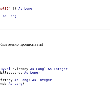
nel32"
 () 
As
Long
) 
As
Long
 обязательно прописывать)
(
ByVal
 nVirtKey 
As
Long
) 
As
Integer
Milliseconds 
As
Long
)

VirtKey 
As
Long
) 
As
Integer
onds 
As
Long
)
