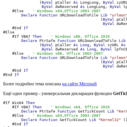
                (
ByVal
 pCaller 
As
 LongLong, 
ByVal
 szUR
ByVal
 dwReserved 
As
 LongLong, 
ByVal
 l
    #Else    
Declare
Function
 URLDownloadToFile 
Lib
"urlmon
                                           (
ByVal
 pCal
ByVal
 dwRe
    #End 
If
#Else

    #If VBA7 
Then
Declare
 PtrSafe 
Function
 URLDownloadToFile 
Lib
                (
ByVal
 pCaller 
As
Long
, 
ByVal
 szURL 
As
ByVal
 dwReserved 
As
Long
, 
ByVal
 lpfnC
    #Else    
Declare
Function
 URLDownloadToFile 
Lib
"urlmon
                                           (
ByVal
 pCal
ByVal
 dwRe
    #End 
If
#End 
If
Более подробно тема описана
на сайте Microsoft
Ещё один пример - универсальная декларация функции
GetTic
#If Win64 
Then
    #If VBA7 
Then
Declare
 PtrSafe 
Function
 GetTickCount 
Lib
"Ker
    #Else    
Declare
Function
 GetTickCount 
Lib
"Kernel32"
 (
    #End 
If