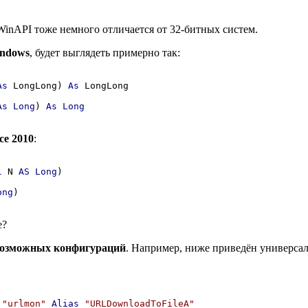
inAPI тоже немного отличается от 32-битных систем.
indows
, будет выглядеть примерно так:
As
 LongLong) 
As
 LongLong

As
Long
) 
As
Long
ice 2010
:
l
 N 
AS
Long
)

ong
)

е?
 возможных конфигураций
. Например, ниже приведён универса
"urlmon"
Alias
"URLDownloadToFileA"
 _
