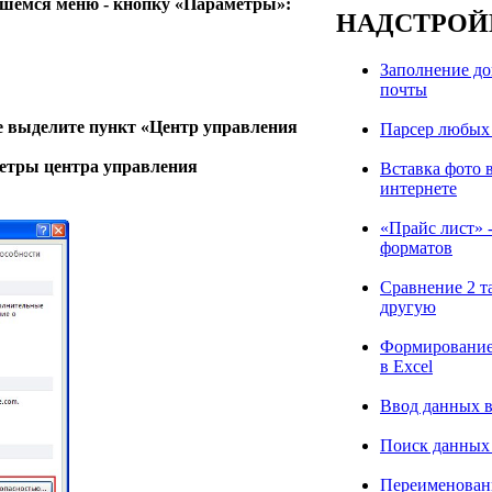
вшемся меню - кнопку «Параметры»:
НАДСТРОЙ
Заполнение до
почты
е выделите пункт «Центр управления
Парсер любых 
аметры центра управления
Вставка фото 
интернете
«Прайс лист» 
форматов
Сравнение 2 т
другую
Формирование 
в Excel
Ввод данных в
Поиск данных 
Переименовани