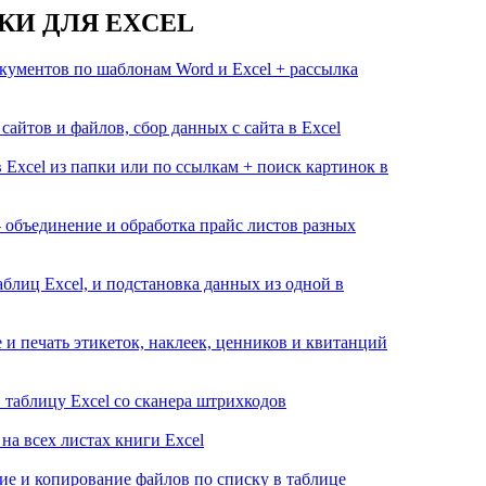
КИ ДЛЯ EXCEL
кументов по шаблонам Word и Excel + рассылка
сайтов и файлов, сбор данных с сайта в Excel
в Excel из папки или по ссылкам + поиск картинок в
- объединение и обработка прайс листов разных
аблиц Excel, и подстановка данных из одной в
и печать этикеток, наклеек, ценников и квитанций
 таблицу Excel со сканера штрихкодов
на всех листах книги Excel
е и копирование файлов по списку в таблице