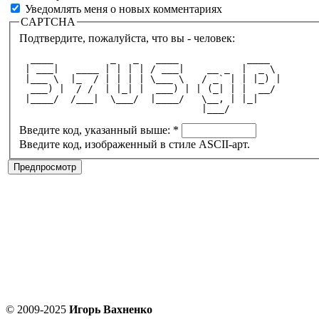
Уведомлять меня о новых комментариях
CAPTCHA
Подтвердите, пожалуйста, что вы - человек:
  ____          _   _   ____            ____  
 | ___|   ____ | | | | / ___|    __ _  |  _ \ 
 |___ \  |_  / | | | | \___ \   / _` | | |_) |
  ___) |  / /  | |_| |  ___) | | (_| | |  __/ 
 |____/  /___|  \___/  |____/   \__, | |_|    
                                |___/         
Введите код, указанный выше:
*
Введите код, изображенный в стиле ASCII-арт.
© 2009-2025
Игорь Вахненко