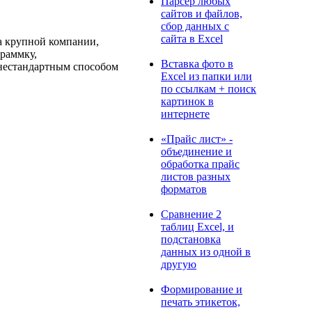
Парсер любых
сайтов и файлов,
сбор данных с
сайта в Excel
а крупной компании,
граммку,
Вставка фото в
 нестандартным способом
Excel из папки или
по ссылкам + поиск
картинок в
интернете
«Прайс лист» -
объединение и
обработка прайс
листов разных
форматов
Сравнение 2
таблиц Excel, и
подстановка
данных из одной в
другую
Формирование и
печать этикеток,