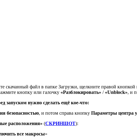
ите скачанный файл в папке Загрузки, щелкните правой кнопкой
 нажмите кнопку или галочку
«Разблокировать»
/
«Unblock»
, и 
ред запуском нужно сделать ещё кое-что:
ия безопасностью
, и потом справа кнопку
Параметры центра у
ные расположения»
(
СКРИНШОТ
):
лючить все макросы
»