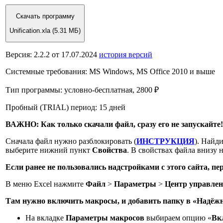
Скачать программу
Unification.xla
(5.31 МБ)
Версия:
2.2.2
от
17.07.2024
история версий
Системные требования:
MS Windows, MS Office 2010 и выше
Тип программы:
условно-бесплатная,
2800 ₽
Пробный (TRIAL) период:
15 дней
ВАЖНО:
Как только скачали файл, сразу его не запускайте!
Сначала файл нужно разблокировать (
ИНСТРУКЦИЯ
). Найд
выберите нижний пункт
Свойства
. В свойствах файла внизу
Если ранее не пользовались надстройками с этого сайта, пе
В меню Excel нажмите
Файл
>
Параметры
>
Центр управлен
Там нужно включить макросы, и добавить папку в «Надёж
На вкладке
Параметры макросов
выбираем опцию «
Вк