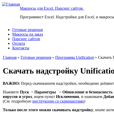
Макросы для Excel. Парсинг сайтов.
Программист Excel. Надстройки для Excel, и макросы
Готовые решения
Макросы на заказ
Парсинг сайтов
Оплата
Контакты
Главная
»
Готовые решения
»
Программа Unification
» Скачать U
Скачать надстройку Unificati
ВАЖНО:
Перед скачиванием надстройки, необходимо добави
Нажмите
Пуск
>
Параметры
>
Обновление и безопасность
вирусов и угроз
, ищем пункт
Исключения
, и нажимаем
Добав
(См. подробную
инструкцию со скриншотами
)
Только после этого можно скачивать надстройку
, иначе ант